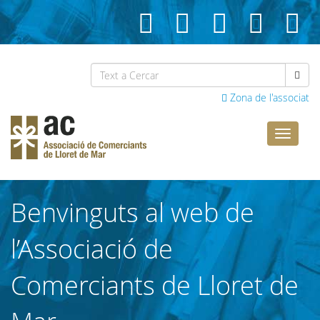
Zona de l'associat
Comerci
Lloret
Benvinguts al web de
l’Associació de
Comerciants de Lloret de