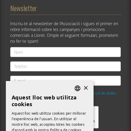
Newsletter
Inscriu-te al newsletter de l’Associació i sigues el primer en
rebre informació sobre les campanyes i promocions
comercials a Lloret. Omple el següent formulari, prometem
no fer-te spam!
Nom
*
Telèfon
*
E-
mail
×
*
He llegit i accepto la
Política de privacitat i protecció de dades
Aquest lloc web utilitza
DEFAULT LANGUAGE
Validació
*
cookies
CATALAN
Aquest lloc web utilitza cookies per millorar
l'experiència de l'usuari. En utilitzar el
nostre lloc web, accepteu totes les cookies
d’acord amb la nostra Política de cookies.