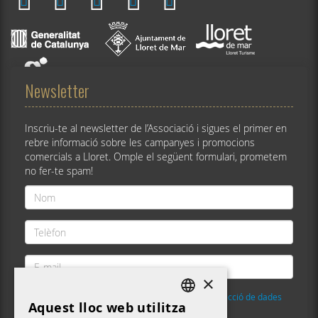
Newsletter
Inscriu-te al newsletter de l’Associació i sigues el primer en
rebre informació sobre les campanyes i promocions
comercials a Lloret. Omple el següent formulari, prometem
no fer-te spam!
Nom
*
Telèfon
*
E-
mail
×
*
He llegit i accepto la
Política de privacitat i protecció de dades
Aquest lloc web utilitza
DEFAULT LANGUAGE
Validació
*