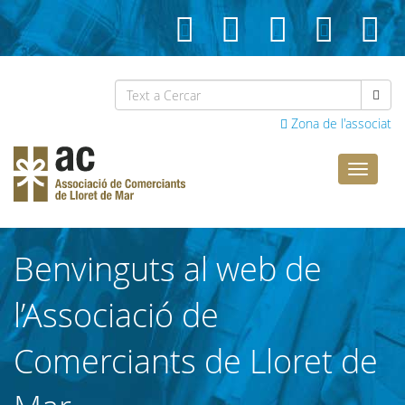
Zona de l'associat
Comerci
Lloret
Benvinguts al web de
l’Associació de
Comerciants de Lloret de