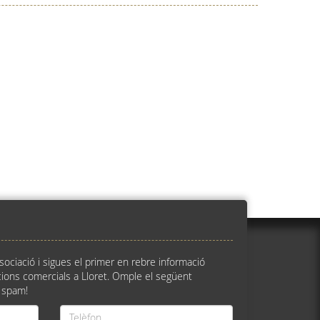
ssociació i sigues el primer en rebre informació
ions comercials a Lloret. Omple el següent
 spam!
Telèfon