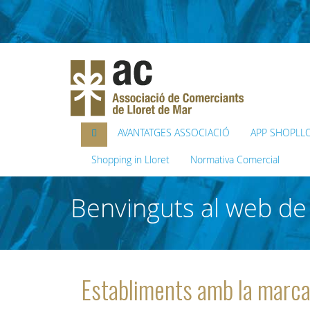
AVANTATGES ASSOCIACIÓ
APP SHOPLL
Shopping in Lloret
Normativa Comercial
Benvinguts al web de 
Establiments amb la marc