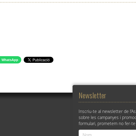
WhatsApp
Newsletter
Inscriu-te al newsletter de l’A
sobre les campanyes i promoc
formulari, prometem no fer-te
Nom