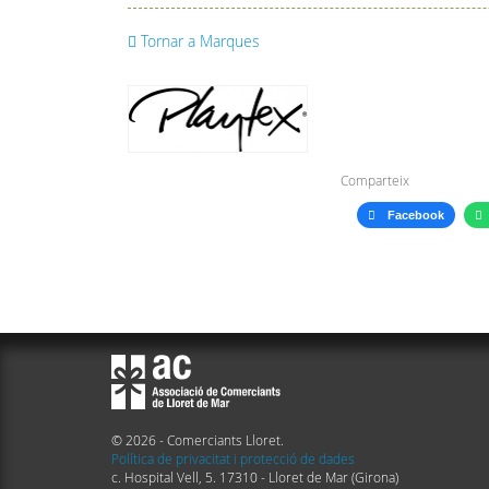
Tornar a Marques
Comparteix
Facebook
© 2026 - Comerciants Lloret.
Política de privacitat i protecció de dades
c. Hospital Vell, 5. 17310 - Lloret de Mar (Girona)