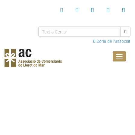
Zona de l'associat
Comerci
Lloret
Benvinguts al web de
l’Associació de
Comerciants de Lloret de