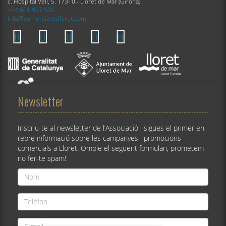
c. Hospital Vell, 5. 17310 - Lloret de Mar (Girona)
+34 601 927 502
info@comerciantslloret.com
Newsletter
Inscriu-te al newsletter de l’Associació i sigues el primer en
rebre informació sobre les campanyes i promocions
comercials a Lloret. Omple el següent formulari, prometem
no fer-te spam!
Nom
*
Telèfon
*
E-