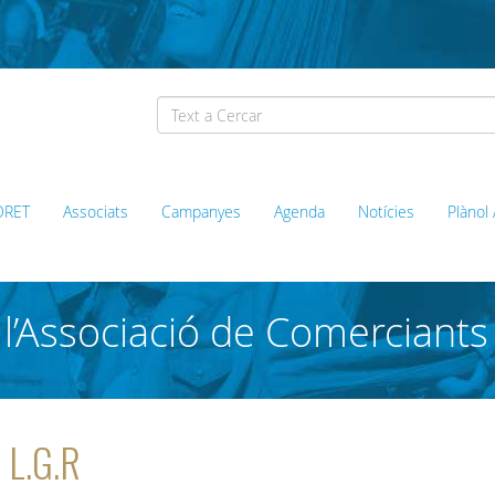
ORET
Associats
Campanyes
Agenda
Notícies
Plànol
l’Associació de Comerciants
 L.G.R