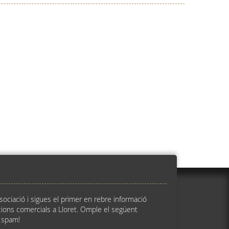
ssociació i sigues el primer en rebre informació
ions comercials a Lloret. Omple el següent
 spam!