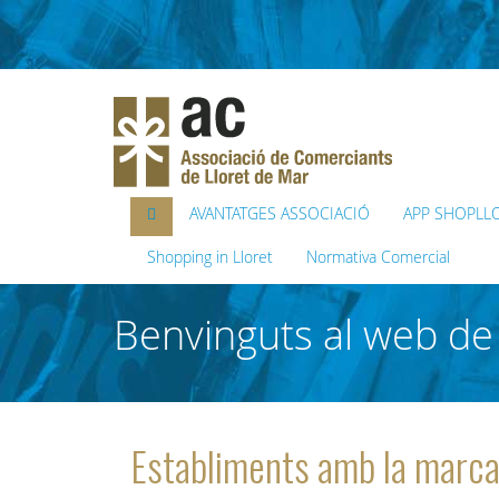
AVANTATGES ASSOCIACIÓ
APP SHOPLL
Shopping in Lloret
Normativa Comercial
Benvinguts al web de 
Establiments amb la marca