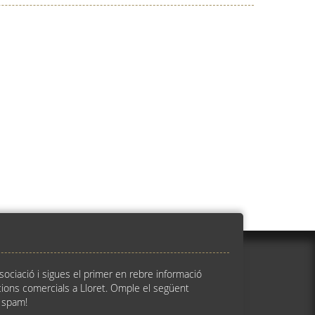
ssociació i sigues el primer en rebre informació
ions comercials a Lloret. Omple el següent
 spam!