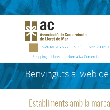
AVANTATGES ASSOCIACIÓ
APP SHOPLL
Shopping in Lloret
Normativa Comercial
Benvinguts al web de 
Establiments amb la mar