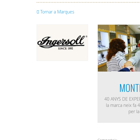
Tornar a Marques
MONT
40 ANYS DE EXPERI
la marca neix fa 4
per l