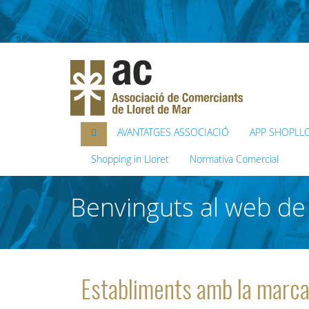
AVANTATGES ASSOCIACIÓ
APP SHOPLL
Shopping in Lloret
Normativa Comercial
Benvinguts al web de 
Establiments amb la mar