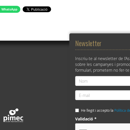
WhatsApp
Newsletter
Inscriu-te al newsletter de l’A
sobre les campanyes i promoc
formulari, prometem no fer-te
Nom
*
E-
mail
*
He llegit i accepto la
Política d
Validació
*