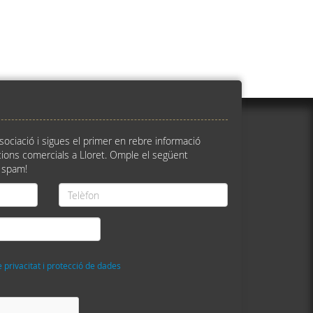
ssociació i sigues el primer en rebre informació
ions comercials a Lloret. Omple el següent
 spam!
Telèfon
*
e privacitat i protecció de dades