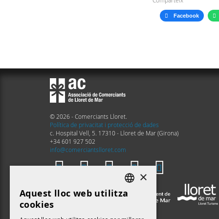
Comparteix
Facebook
© 2026 - Comerciants Lloret.
Política de privacitat i protecció de dades
c. Hospital Vell, 5. 17310 - Lloret de Mar (Girona)
+34 601 927 502
info@comerciantslloret.com
×
Aquest lloc web utilitza
DEFAULT LANGUAGE
cookies
CATALAN