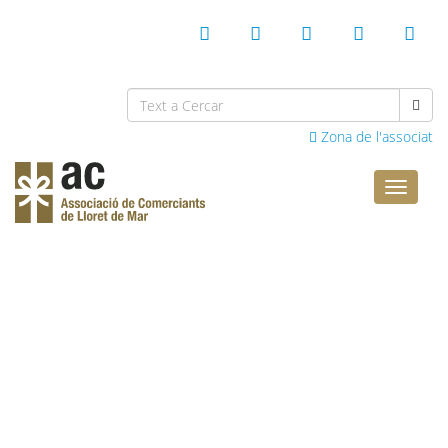
Zona de l'associat
Comerci
Lloret
Benvinguts al web de
l’Associació de
Comerciants de Lloret de