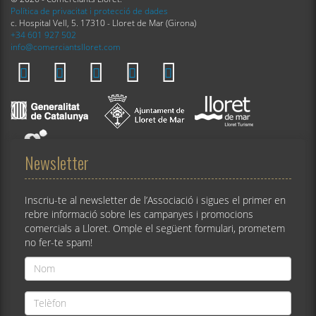
Política de privacitat i protecció de dades
c. Hospital Vell, 5. 17310 - Lloret de Mar (Girona)
+34 601 927 502
info@comerciantslloret.com
Newsletter
Inscriu-te al newsletter de l’Associació i sigues el primer en
rebre informació sobre les campanyes i promocions
comercials a Lloret. Omple el següent formulari, prometem
no fer-te spam!
Nom
*
Telèfon
*