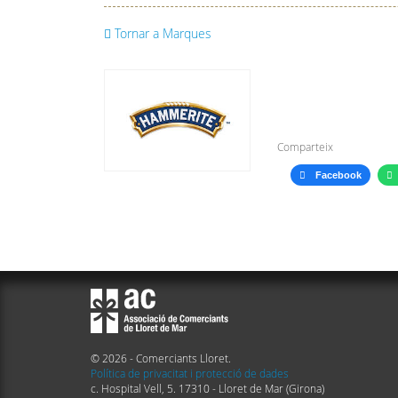
Tornar a Marques
Comparteix
Facebook
© 2026 - Comerciants Lloret.
Política de privacitat i protecció de dades
c. Hospital Vell, 5. 17310 - Lloret de Mar (Girona)