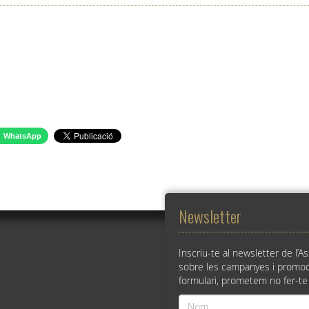
WhatsApp
Newsletter
Inscriu-te al newsletter de l’A
sobre les campanyes i promoc
formulari, prometem no fer-te
Nom