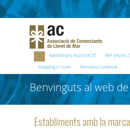
AVANTATGES ASSOCIACIÓ
APP SHOPLL
Shopping in Lloret
Normativa Comercial
Benvinguts al web de 
Establiments amb la mar