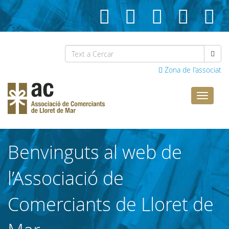
Zona de l'associat
Comerci
Lloret
Benvinguts al web de
l’Associació de
Comerciants de Lloret de