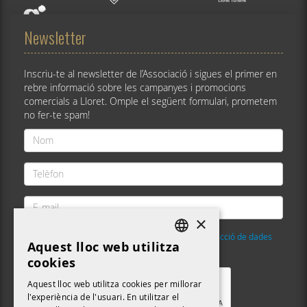
Newsletter
Inscriu-te al newsletter de l’Associació i sigues el primer en
rebre informació sobre les campanyes i promocions
comercials a Lloret. Omple el següent formulari, prometem
no fer-te spam!
Nom
*
Telèfon
*
E-
mail
×
*
He llegit i accepto la
Política de privacitat i protecció de dades
Aquest lloc web utilitza
DEFAULT LANGUAGE
Validació
*
cookies
CATALAN
Aquest lloc web utilitza cookies per millorar
l'experiència de l'usuari. En utilitzar el