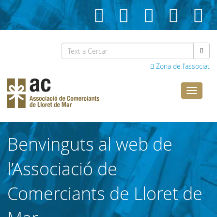
Zona de l'associat
Comerci
Lloret
Benvinguts al web de
l’Associació de
Comerciants de Lloret de