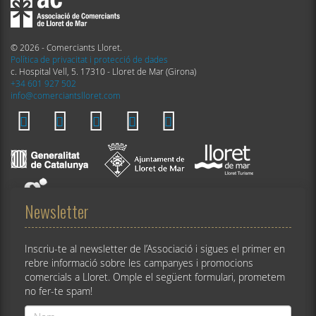
© 2026 - Comerciants Lloret.
Política de privacitat i protecció de dades
c. Hospital Vell, 5. 17310 - Lloret de Mar (Girona)
+34 601 927 502
info@comerciantslloret.com
Newsletter
Inscriu-te al newsletter de l’Associació i sigues el primer en
rebre informació sobre les campanyes i promocions
comercials a Lloret. Omple el següent formulari, prometem
no fer-te spam!
Nom