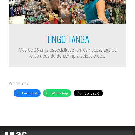
TINGO TANGA
Més de 35 anys especialitzats en les necessitats de
cada tipus de dona.Àmplia selecció de…
Comparteix
Facebook
WhatsApp