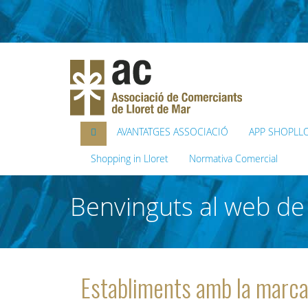
AVANTATGES ASSOCIACIÓ
APP SHOPLL
Shopping in Lloret
Normativa Comercial
Benvinguts al web de 
Establiments amb la marc