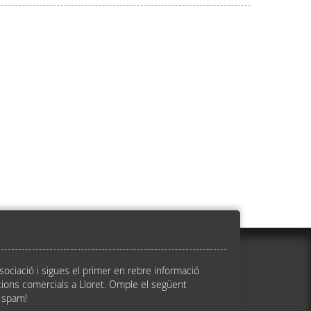
ssociació i sigues el primer en rebre informació
ions comercials a Lloret. Omple el següent
 spam!