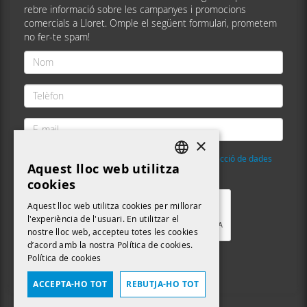
rebre informació sobre les campanyes i promocions
comercials a Lloret. Omple el següent formulari, prometem
no fer-te spam!
Nom
*
Telèfon
*
E-
mail
×
*
He llegit i accepto la
Política de privacitat i protecció de dades
Aquest lloc web utilitza
DEFAULT LANGUAGE
Validació
*
cookies
CATALAN
Aquest lloc web utilitza cookies per millorar
l'experiència de l'usuari. En utilitzar el
nostre lloc web, accepteu totes les cookies
d’acord amb la nostra Política de cookies.
Política de cookies
Enviar
ACCEPTA-HO TOT
REBUTJA-HO TOT