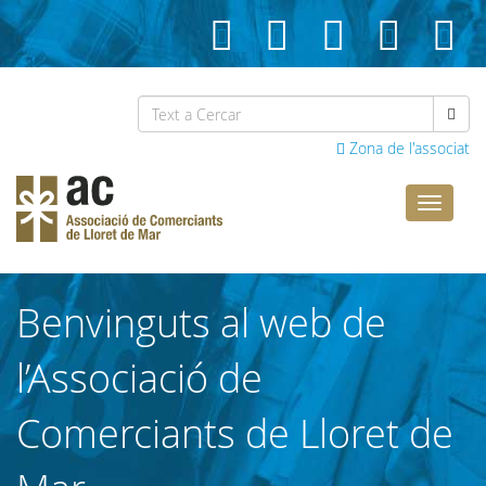
Zona de l'associat
Comerci
Lloret
Benvinguts al web de
l’Associació de
Comerciants de Lloret de